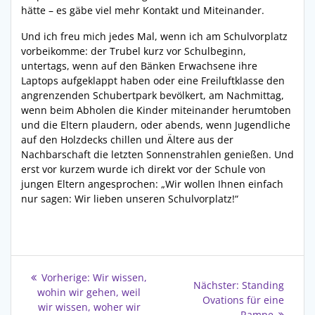
hätte – es gäbe viel mehr Kontakt und Miteinander.
Und ich freu mich jedes Mal, wenn ich am Schulvorplatz
vorbeikomme: der Trubel kurz vor Schulbeginn,
untertags, wenn auf den Bänken Erwachsene ihre
Laptops aufgeklappt haben oder eine Freiluftklasse den
angrenzenden Schubertpark bevölkert, am Nachmittag,
wenn beim Abholen die Kinder miteinander herumtoben
und die Eltern plaudern, oder abends, wenn Jugendliche
auf den Holzdecks chillen und Ältere aus der
Nachbarschaft die letzten Sonnenstrahlen genießen. Und
erst vor kurzem wurde ich direkt vor der Schule von
jungen Eltern angesprochen: „Wir wollen Ihnen einfach
nur sagen: Wir lieben unseren Schulvorplatz!“
Beitragsnavigation
Vorheriger
Vorherige:
Wir wissen,
Nächster
Nächster:
Standing
Beitrag:
wohin wir gehen, weil
Beitrag:
Ovations für eine
wir wissen, woher wir
Rampe