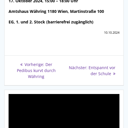
17. Oktober 2024, 15:00 – 18:00 Uhr
Amtshaus Währing 1180 Wien, Martinstraße 100
EG, 1. und 2. Stock (barrierefrei zugänglich)
10.10.2024
Beitragsnavigation
Vorheriger
Vorherige:
Der
Nächster
Nächster:
Entspannt vor
Beitrag:
Pedibus kurvt durch
Beitrag:
der Schule
Währing