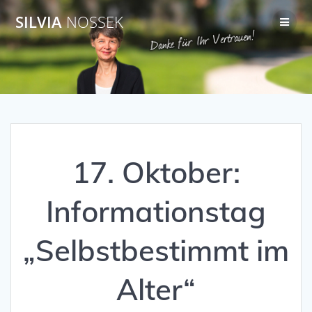
Zum
SILVIA
NOSSEK
Inhalt
springen
17. Oktober:
Informationstag
„Selbstbestimmt im
Alter“