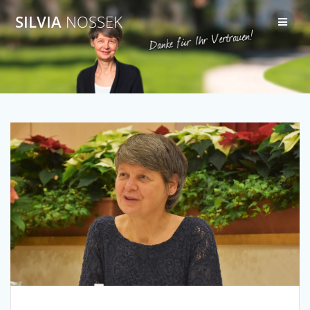
Zum
SILVIA
NOSSEK
Inhalt
springen